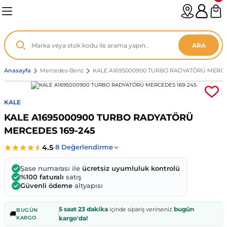
Geri Dön
Geri Dön
Geri Dön
Geri Dön
Geri Dön
Geri Dön
Geri Dön
Geri Dön
Geri Dön
Geri Dön
Geri Dön
Geri Dön
Geri Dön
n
enz
ARA
06-12
8
Anasayfa
Mercedes-Benz
KALE A1695000900 TURBO RADYATÖRÜ MERCE
2003
003 - 13
9
- ...
KALE
KALE A1695000900 TURBO RADYATÖRÜ
P1)
02
11 - 19
6
MERCEDES 169-245
V1)
19 - ...
1
1
Şase numarası ile
ücretsiz uyumluluk kontrolü
0-13 (8p7)
-18
013 - 21
.
- 2002
%100 faturalı
satış
Güvenli ödeme
altyapısı
3-14 (8v7)
..
F22 2012 - 21
- 09
 - 08
5 saat 23 dakika
bugün
içinde sipariş verirseniz
BUGÜN
🚚
KARGO
kargo'da!
96-2010
 Coupe F44 2019 - ...
13
7 - ...
 - 11