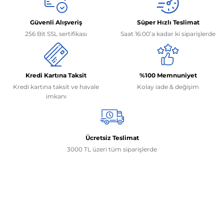
Güvenli Alışveriş
Süper Hızlı Teslimat
256 Bit SSL sertifikası
Saat 16:00’a kadar ki siparişlerde
Kredi Kartına Taksit
%100 Memnuniyet
Kredi kartına taksit ve havale
Kolay iade & değişim
imkanı
Ücretsiz Teslimat
3000 TL üzeri tüm siparişlerde
İletişim Bilgilerimiz
0506 468 45 05
0530 326 32 92
Mehmet Akif Ersoy Mah. 274. Sokak 1-B Blok