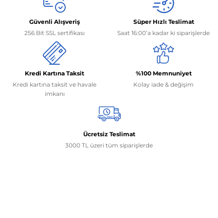
Güvenli Alışveriş
Süper Hızlı Teslimat
256 Bit SSL sertifikası
Saat 16:00’a kadar ki siparişlerde
Kredi Kartına Taksit
%100 Memnuniyet
Kredi kartına taksit ve havale
Kolay iade & değişim
imkanı
Ücretsiz Teslimat
3000 TL üzeri tüm siparişlerde
İletişim Bilgilerimiz
0506 468 45 05
0530 326 32 92
Mehmet Akif Ersoy Mah. 274. Sokak 1-B Blok