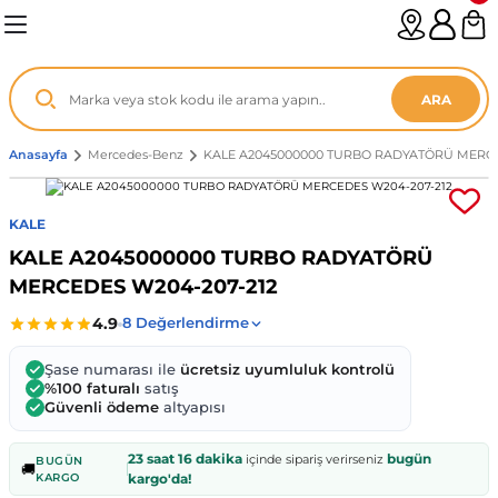
Geri Dön
Geri Dön
Geri Dön
Geri Dön
Geri Dön
Geri Dön
Geri Dön
Geri Dön
Geri Dön
Geri Dön
Geri Dön
Geri Dön
Geri Dön
n
enz
ARA
06-12
8
Anasayfa
Mercedes-Benz
KALE A2045000000 TURBO RADYATÖRÜ MERCE
2003
003 - 13
9
- ...
KALE
KALE A2045000000 TURBO RADYATÖRÜ
P1)
02
11 - 19
6
MERCEDES W204-207-212
V1)
19 - ...
1
1
Şase numarası ile
ücretsiz uyumluluk kontrolü
0-13 (8p7)
-18
013 - 21
.
- 2002
%100 faturalı
satış
Güvenli ödeme
altyapısı
3-14 (8v7)
..
F22 2012 - 21
- 09
 - 08
23 saat 16 dakika
bugün
içinde sipariş verirseniz
BUGÜN
🚚
KARGO
kargo'da!
96-2010
 Coupe F44 2019 - ...
13
7 - ...
 - 11