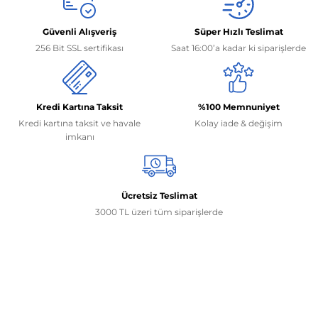
Güvenli Alışveriş
Süper Hızlı Teslimat
256 Bit SSL sertifikası
Saat 16:00’a kadar ki siparişlerde
Kredi Kartına Taksit
%100 Memnuniyet
Kredi kartına taksit ve havale
Kolay iade & değişim
imkanı
Ücretsiz Teslimat
3000 TL üzeri tüm siparişlerde
İletişim Bilgilerimiz
0506 468 45 05
0530 326 32 92
Mehmet Akif Ersoy Mah. 274. Sokak 1-B Blok