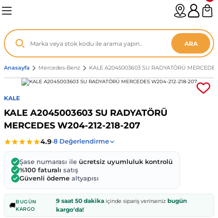
Geri Dön
Geri Dön
Geri Dön
Geri Dön
Geri Dön
Geri Dön
Geri Dön
Geri Dön
Geri Dön
Geri Dön
Geri Dön
Geri Dön
Geri Dön
n
enz
ARA
06-12
8
Anasayfa
Mercedes-Benz
KALE A2045003603 SU RADYATÖRÜ MERCEDES 
2003
003 - 13
9
- ...
KALE
KALE A2045003603 SU RADYATÖRÜ
P1)
02
11 - 19
6
MERCEDES W204-212-218-207
V1)
19 - ...
1
1
Şase numarası ile
ücretsiz uyumluluk kontrolü
0-13 (8p7)
-18
013 - 21
.
- 2002
%100 faturalı
satış
Güvenli ödeme
altyapısı
3-14 (8v7)
..
F22 2012 - 21
- 09
 - 08
9 saat 50 dakika
bugün
içinde sipariş verirseniz
BUGÜN
🚚
KARGO
kargo'da!
96-2010
 Coupe F44 2019 - ...
13
7 - ...
 - 11