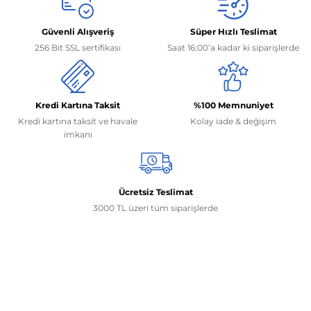
Güvenli Alışveriş
Süper Hızlı Teslimat
256 Bit SSL sertifikası
Saat 16:00’a kadar ki siparişlerde
Kredi Kartına Taksit
%100 Memnuniyet
Kredi kartına taksit ve havale
Kolay iade & değişim
imkanı
Ücretsiz Teslimat
3000 TL üzeri tüm siparişlerde
İletişim Bilgilerimiz
0506 468 45 05
0530 326 32 92
Mehmet Akif Ersoy Mah. 274. Sokak 1-B Blok