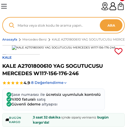
Geri Dön
Geri Dön
Geri Dön
Geri Dön
Geri Dön
Geri Dön
Geri Dön
Geri Dön
Geri Dön
Geri Dön
Geri Dön
Geri Dön
Geri Dön
n
enz
ARA
06-12
8
Anasayfa
Mercedes-Benz
KALE A2701800610 YAG SOGUTUCUSU MERCEDES
2003
003 - 13
9
- ...
KALE
KALE A2701800610 YAG SOGUTUCUSU
P1)
02
11 - 19
6
MERCEDES W117-156-176-246
V1)
19 - ...
1
1
Şase numarası ile
ücretsiz uyumluluk kontrolü
0-13 (8p7)
-18
013 - 21
.
- 2002
%100 faturalı
satış
Güvenli ödeme
altyapısı
3-14 (8v7)
..
F22 2012 - 21
- 09
 - 08
3 saat 32 dakika
bugün
içinde sipariş verirseniz
BUGÜN
🚚
KARGO
kargo'da!
96-2010
 Coupe F44 2019 - ...
13
7 - ...
 - 11