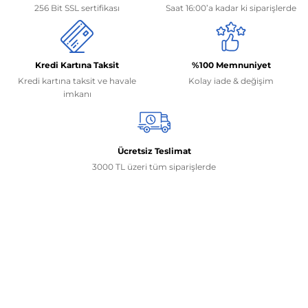
256 Bit SSL sertifikası
Saat 16:00’a kadar ki siparişlerde
Kredi Kartına Taksit
%100 Memnuniyet
Kredi kartına taksit ve havale
Kolay iade & değişim
imkanı
Ücretsiz Teslimat
3000 TL üzeri tüm siparişlerde
İletişim Bilgilerimiz
0506 468 45 05
0530 326 32 92
Mehmet Akif Ersoy Mah. 274. Sokak 1-B Blok
No:54 Wings Ankara
Yenimahalle / ANKARA
info@yedekparcamburada.com