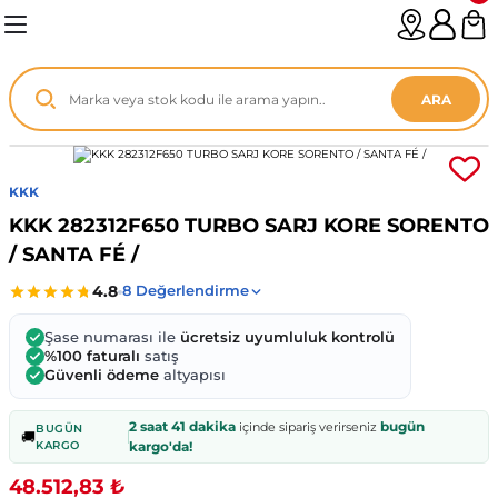
Geri Dön
Geri Dön
Geri Dön
Geri Dön
Geri Dön
Geri Dön
Geri Dön
Geri Dön
Geri Dön
Geri Dön
Geri Dön
Geri Dön
Geri Dön
n
enz
ARA
06-12
8
KKK
2003
003 - 13
9
- ...
KKK 282312F650 TURBO SARJ KORE SORENTO
/ SANTA FÉ /
P1)
02
11 - 19
6
V1)
19 - ...
1
1
Şase numarası ile
ücretsiz uyumluluk kontrolü
%100 faturalı
satış
Güvenli ödeme
altyapısı
0-13 (8p7)
-18
013 - 21
.
- 2002
2 saat 41 dakika
bugün
içinde sipariş verirseniz
BUGÜN
🚚
3-14 (8v7)
..
F22 2012 - 21
- 09
 - 08
KARGO
kargo'da!
48.512,83 ₺
96-2010
 Coupe F44 2019 - ...
13
7 - ...
 - 11