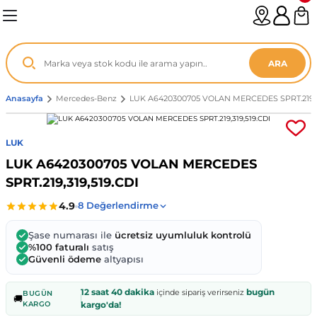
Geri Dön
Geri Dön
Geri Dön
Geri Dön
Geri Dön
Geri Dön
Geri Dön
Geri Dön
Geri Dön
Geri Dön
Geri Dön
Geri Dön
Geri Dön
n
enz
ARA
06-12
8
Anasayfa
Mercedes-Benz
LUK A6420300705 VOLAN MERCEDES SPRT.219,31
2003
003 - 13
9
- ...
LUK
LUK A6420300705 VOLAN MERCEDES
P1)
02
11 - 19
6
SPRT.219,319,519.CDI
V1)
19 - ...
1
1
Şase numarası ile
ücretsiz uyumluluk kontrolü
0-13 (8p7)
-18
013 - 21
.
- 2002
%100 faturalı
satış
Güvenli ödeme
altyapısı
3-14 (8v7)
..
F22 2012 - 21
- 09
 - 08
12 saat 40 dakika
bugün
içinde sipariş verirseniz
BUGÜN
🚚
KARGO
kargo'da!
96-2010
 Coupe F44 2019 - ...
13
7 - ...
 - 11