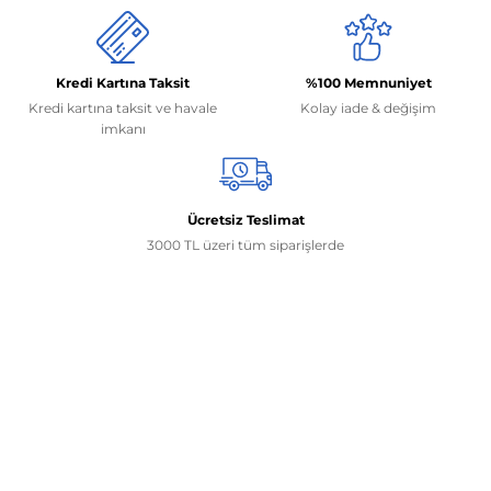
Kredi Kartına Taksit
%100 Memnuniyet
Kredi kartına taksit ve havale
Kolay iade & değişim
imkanı
Ücretsiz Teslimat
3000 TL üzeri tüm siparişlerde
İletişim Bilgilerimiz
0506 468 45 05
0530 326 32 92
Mehmet Akif Ersoy Mah. 274. Sokak 1-B Blok
No:54 Wings Ankara
Yenimahalle / ANKARA
info@yedekparcamburada.com