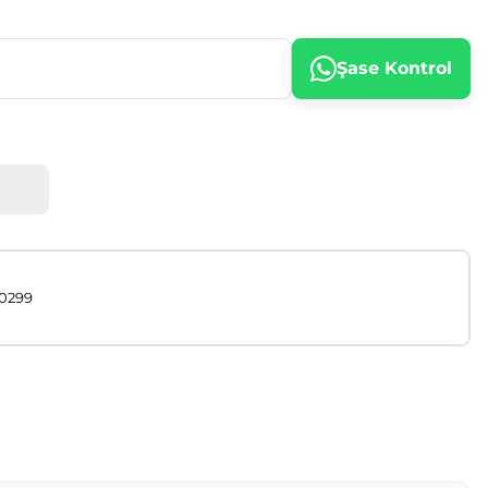
Şase Kontrol
00299
afımıza iletebilirsiniz.