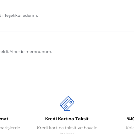
imat
Kredi Kartına Taksit
%1
iparişlerde
Kredi kartına taksit ve havale
Kol