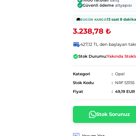
%100 faturalı
satış
Güvenli ödeme
altyapısı
🚚
13 saat 8 dakika
BUGÜN KARGO
3.238,78 ₺
427,12 TL den başlayan taks
Stok Durumu:
Yakında Stokl
Kategori
Opel
Stok Kodu
NRF 53155
Fiyat
49,19 EUR
Stok Sorunuz