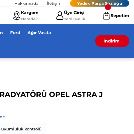
Hakkımızda
İletişim
Yedek Parça Sözlüğü
Kargom
Üye Girişi
Sepetim
Nerede?
Yeni üyelik
en
Ford
Ağır Vasıta
İndirim
U RADYATÖRÜ OPEL ASTRA J
E
z uyumluluk kontrolü