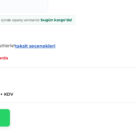
bugün kargo'da!
içinde sipariş verirseniz
itlerle!
taksit seçenekleri
arda
 + KDV