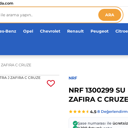
etsiz!
da.com
ARA
es-Benz
Opel
Chevrolet
Renault
Peugeot
Citro
 ZAFIRA C CRUZE
NRF
NRF 1300299 S
ZAFIRA C CRUZ
Şase numarası ile
ücretsi