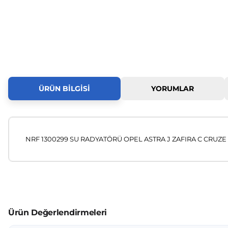
ÜRÜN BILGISI
YORUMLAR
NRF 1300299 SU RADYATÖRÜ OPEL ASTRA J ZAFIRA C CRUZE 
Bu ürünün fiyat bilgisi, resim, ürün açıklamalarında ve diğer
Görüş ve önerileriniz için teşekkür ederiz.
Ürün resmi kalitesiz, bozuk veya görüntülenemiyor.