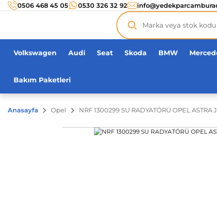
Türkiye’nin her noktasına 3000 TL ve üzeri
kargo ücr
0506 468 45 05
0530 326 32 92
info@yedekparcambura
Orijinal ürün
garantisi !
Üç yüz yirmi bin ürün
adeti!
Volkswagen
Audi
Seat
Skoda
BMW
Merced
Bakım Paketleri
Anasayfa
Opel
NRF 1300299 SU RADYATÖRÜ OPEL ASTRA J