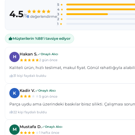
Ürün açıklamasında eksik bilgiler bulunuyor.
Ürün bilgilerinde hatalar bulunuyor.
Ürün fiyatı diğer sitelerden daha pahalı.
Bu ürüne benzer farklı alternatifler olmalı.