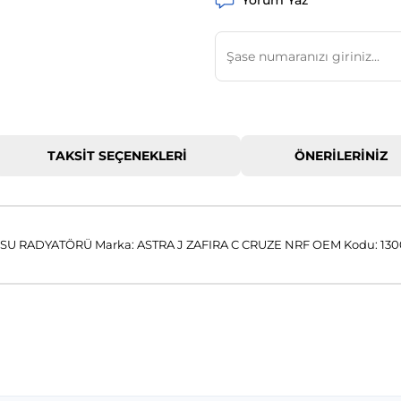
Yorum Yaz
TAKSIT SEÇENEKLERI
ÖNERILERINIZ
SU RADYATÖRÜ Marka: ASTRA J ZAFIRA C CRUZE NRF OEM Kodu: 13
 konularda yetersiz gördüğünüz noktaları öneri formunu kullanarak tar
Bu ürüne ilk yorumu siz yapın!