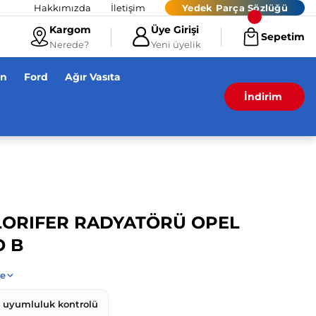
Hakkımızda
İletişim
Yedek Parça Sözlüğü
Kargom
Üye Girişi
Sepetim
Nerede?
Yeni üyelik
en
Ford
Ağır Vasıta
İndirim
ALORIFER RADYATÖRÜ OPEL
O B
z uyumluluk kontrolü