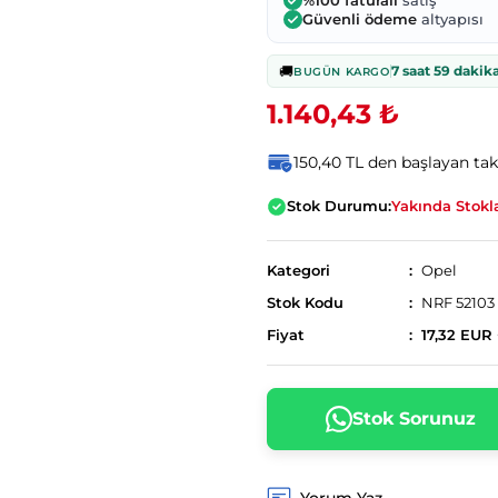
%100 faturalı
satış
Güvenli ödeme
altyapısı
🚚
7 saat 59 dakik
BUGÜN KARGO
1.140,43 ₺
150,40 TL den başlayan taks
Stok Durumu:
Yakında Stokl
Kategori
Opel
Stok Kodu
NRF 52103
Fiyat
17,32 EUR
Stok Sorunuz