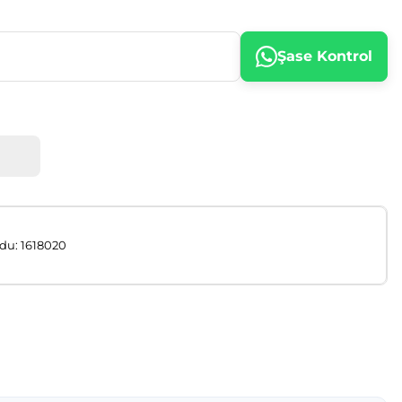
Şase Kontrol
u: 1618020
afımıza iletebilirsiniz.