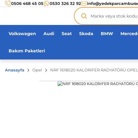
Türkiye’nin her noktasına 3000 TL ve üzeri
kargo ücr
0506 468 45 05
0530 326 32 92
info@yedekparcambura
Orijinal ürün
garantisi !
Üç yüz yirmi bin ürün
adeti!
Volkswagen
Audi
Seat
Skoda
BMW
Merced
Bakım Paketleri
Anasayfa
Opel
NRF 1618020 KALORIFER RADYATÖRÜ OPE