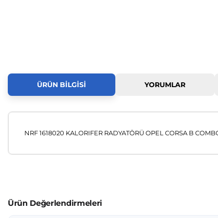
ÜRÜN BILGISI
YORUMLAR
NRF 1618020 KALORIFER RADYATÖRÜ OPEL CORSA B COMBO
Bu ürünün fiyat bilgisi, resim, ürün açıklamalarında ve diğer
Görüş ve önerileriniz için teşekkür ederiz.
Ürün resmi kalitesiz, bozuk veya görüntülenemiyor.