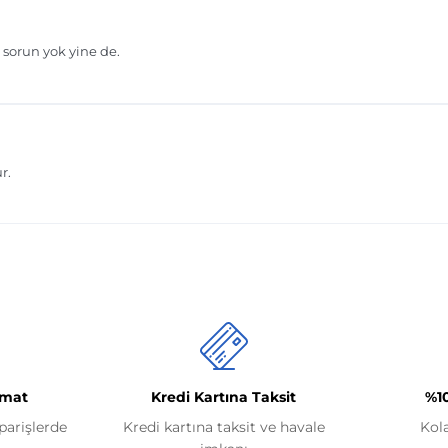
imat
Kredi Kartına Taksit
%1
iparişlerde
Kredi kartına taksit ve havale
Kol