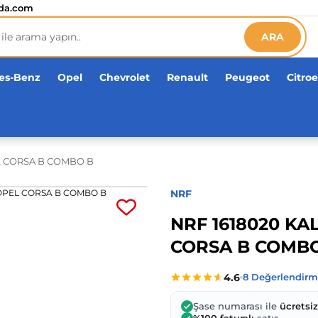
etsiz!
da.com
ARA
es-Benz
Opel
Chevrolet
Renault
Peugeot
Citro
L CORSA B COMBO B
NRF
NRF 1618020 K
CORSA B COMB
Şase numarası ile
ücretsi