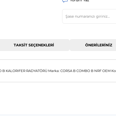
Yorum Yaz
TAKSIT SEÇENEKLERI
ÖNERILERINIZ
 B KALORIFER RADYATÖRÜ Marka: CORSA B COMBO B NRF OEM Kod
 konularda yetersiz gördüğünüz noktaları öneri formunu kullanarak tar
Bu ürüne ilk yorumu siz yapın!