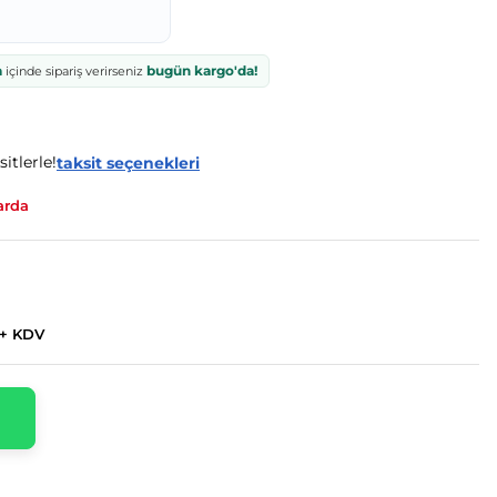
a
bugün kargo'da!
içinde sipariş verirseniz
itlerle!
taksit seçenekleri
arda
 + KDV