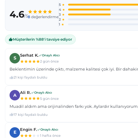
Ürün açıklamasında eksik bilgiler bulunuyor.
Ürün bilgilerinde hatalar bulunuyor.
Ürün fiyatı diğer sitelerden daha pahalı.
Bu ürüne benzer farklı alternatifler olmalı.