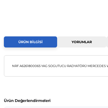
ÜRÜN BILGISI
YORUMLAR
NRF A6261800065 YAG SOGUTUCU RADYATÖRÜ MERCEDES W
Bu ürünün fiyat bilgisi, resim, ürün açıklamalarında ve diğer
Görüş ve önerileriniz için teşekkür ederiz.
Ürün resmi kalitesiz, bozuk veya görüntülenemiyor.