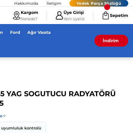
Hakkımızda
İletişim
Yedek Parça Sözlüğü
Kargom
Üye Girişi
Sepetim
Nerede?
Yeni üyelik
en
Ford
Ağır Vasıta
İndirim
65 YAG SOGUTUCU RADYATÖRÜ
5
z uyumluluk kontrolü