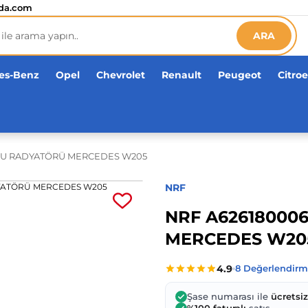
etsiz!
da.com
ARA
es-Benz
Opel
Chevrolet
Renault
Peugeot
Citro
CU RADYATÖRÜ MERCEDES W205
NRF
NRF A62618000
MERCEDES W20
Şase numarası ile
ücretsi