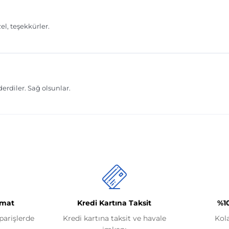
imat
Kredi Kartına Taksit
%1
iparişlerde
Kredi kartına taksit ve havale
Kol