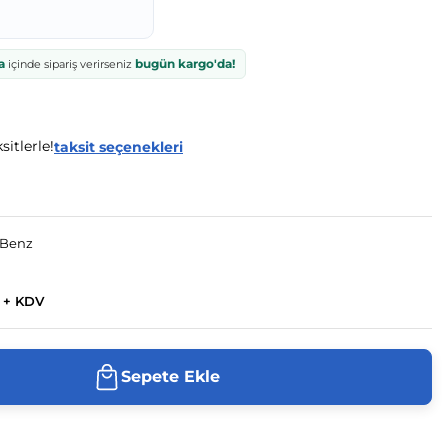
a
bugün kargo'da!
içinde sipariş verirseniz
itlerle!
taksit seçenekleri
-Benz
 + KDV
Sepete Ekle