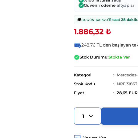
%100 faturalı
satış
Güvenli ödeme
altyapısı
🚚
11 saat 28 dakik
BUGÜN KARGO
1.886,32 ₺
248,76 TL den başlayan taks
Stok Durumu:
Stokta Var
Kategori
Mercedes
Stok Kodu
NRF 31863
Fiyat
28,65 EUR