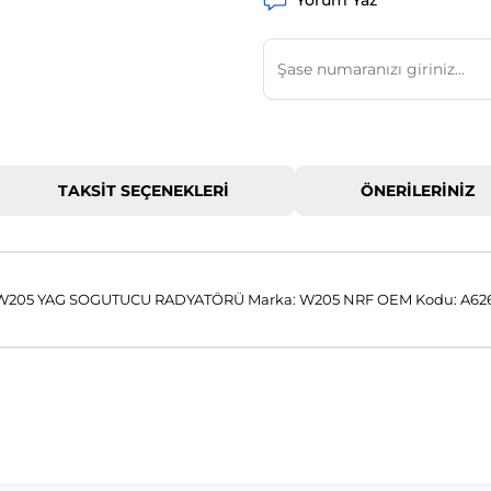
Yorum Yaz
TAKSIT SEÇENEKLERI
ÖNERILERINIZ
205 YAG SOGUTUCU RADYATÖRÜ Marka: W205 NRF OEM Kodu: A62
 konularda yetersiz gördüğünüz noktaları öneri formunu kullanarak tar
Bu ürüne ilk yorumu siz yapın!