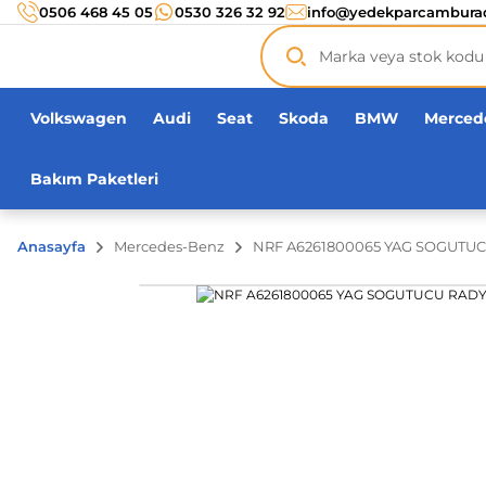
Türkiye’nin her noktasına 3000 TL ve üzeri
kargo ücr
0506 468 45 05
0530 326 32 92
info@yedekparcambura
Orijinal ürün
garantisi !
Üç yüz yirmi bin ürün
adeti!
Volkswagen
Audi
Seat
Skoda
BMW
Merced
Bakım Paketleri
Anasayfa
Mercedes-Benz
NRF A6261800065 YAG SOGUTU