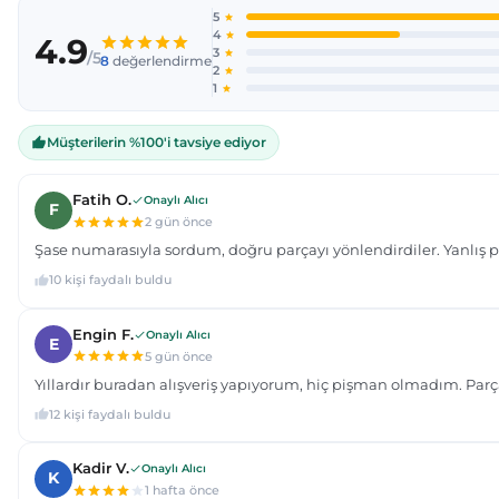
Ürün açıklamasında eksik bilgiler bulunuyor.
Ürün bilgilerinde hatalar bulunuyor.
Ürün fiyatı diğer sitelerden daha pahalı.
Bu ürüne benzer farklı alternatifler olmalı.