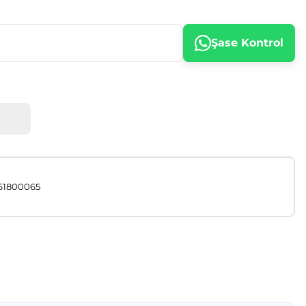
Şase Kontrol
61800065
afımıza iletebilirsiniz.