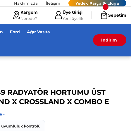
Hakkımızda
İletişim
Yedek Parça Sözlüğü
Kargom
Üye Girişi
Sepetim
Nerede?
Yeni üyelik
en
Ford
Ağır Vasıta
İndirim
89 RADYATÖR HORTUMU ÜST
ND X CROSSLAND X COMBO E
z uyumluluk kontrolü