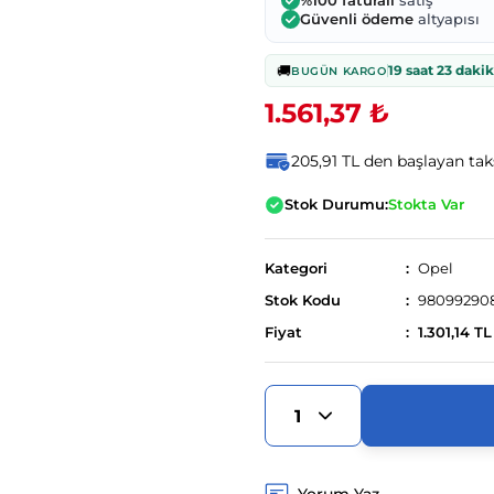
%100 faturalı
satış
Güvenli ödeme
altyapısı
🚚
19 saat 23 daki
BUGÜN KARGO
1.561,37 ₺
205,91 TL den başlayan taks
Stok Durumu:
Stokta Var
Kategori
Opel
Stok Kodu
98099290
Fiyat
1.301,14 T