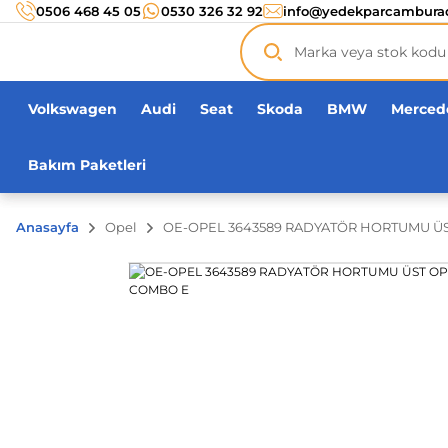
Türkiye’nin her noktasına 3000 TL ve üzeri
kargo ücr
0506 468 45 05
0530 326 32 92
info@yedekparcambura
Orijinal ürün
garantisi !
Üç yüz yirmi bin ürün
adeti!
Volkswagen
Audi
Seat
Skoda
BMW
Merced
Bakım Paketleri
Anasayfa
Opel
OE-OPEL 3643589 RADYATÖR HORTUMU Ü