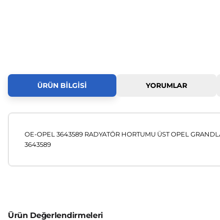
ÜRÜN BILGISI
YORUMLAR
OE-OPEL 3643589 RADYATÖR HORTUMU ÜST OPEL GRANDL
3643589
Bu ürünün fiyat bilgisi, resim, ürün açıklamalarında ve diğer
Görüş ve önerileriniz için teşekkür ederiz.