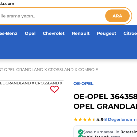
etsiz!
da.com
ARA
es-Benz
Opel
Chevrolet
Renault
Peugeot
Citro
ST OPEL GRANDLAND X CROSSLAND X COMBO E
OE-OPEL
OE-OPEL 36435
OPEL GRANDLA
Şase numarası ile
ücretsi