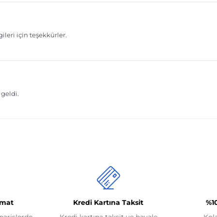
imat
Kredi Kartına Taksit
%1