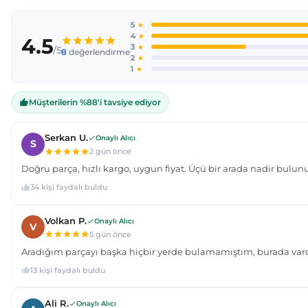
Ürün resmi kalitesiz, bozuk veya görüntülenemiyor.
Ürün açıklamasında eksik bilgiler bulunuyor.
Ürün bilgilerinde hatalar bulunuyor.
Ürün fiyatı diğer sitelerden daha pahalı.
Bu ürüne benzer farklı alternatifler olmalı.