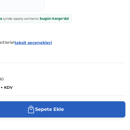
ka
bugün kargo'da!
içinde sipariş verirseniz
itlerle!
taksit seçenekleri
80
L + KDV
Sepete Ekle