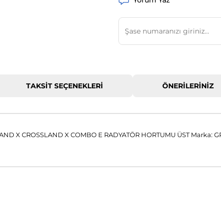
Yorum Yaz
TAKSIT SEÇENEKLERI
ÖNERILERINIZ
AND X CROSSLAND X COMBO E RADYATÖR HORTUMU ÜST Marka: 
 konularda yetersiz gördüğünüz noktaları öneri formunu kullanarak tar
Bu ürüne ilk yorumu siz yapın!