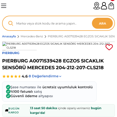
Geri Dön
Geri Dön
Geri Dön
Geri Dön
Geri Dön
Geri Dön
Geri Dön
Geri Dön
Geri Dön
Geri Dön
Geri Dön
Geri Dön
Geri Dön
n
enz
ARA
06-12
8
Anasayfa
Mercedes-Benz
PIERBURG A0071539428 EGZOS SICAKLIK SENS
2003
003 - 13
9
- ...
PIERBURG
PIERBURG A0071539428 EGZOS SICAKLIK
P1)
02
11 - 19
6
SENSÖRÜ MERCEDES 204-212-207-CLS218
V1)
19 - ...
1
1
Şase numarası ile
ücretsiz uyumluluk kontrolü
0-13 (8p7)
-18
013 - 21
.
- 2002
%100 faturalı
satış
Güvenli ödeme
altyapısı
3-14 (8v7)
..
F22 2012 - 21
- 09
 - 08
13 saat 50 dakika
bugün
içinde sipariş verirseniz
BUGÜN
🚚
KARGO
kargo'da!
96-2010
 Coupe F44 2019 - ...
13
7 - ...
 - 11