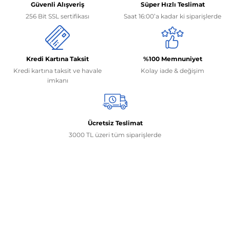
Güvenli Alışveriş
Süper Hızlı Teslimat
256 Bit SSL sertifikası
Saat 16:00’a kadar ki siparişlerde
Kredi Kartına Taksit
%100 Memnuniyet
Kredi kartına taksit ve havale
Kolay iade & değişim
imkanı
Ücretsiz Teslimat
3000 TL üzeri tüm siparişlerde
İletişim Bilgilerimiz
0506 468 45 05
0530 326 32 92
Mehmet Akif Ersoy Mah. 274. Sokak 1-B Blok
No:54 Wings Ankara
Yenimahalle / ANKARA
info@yedekparcamburada.com