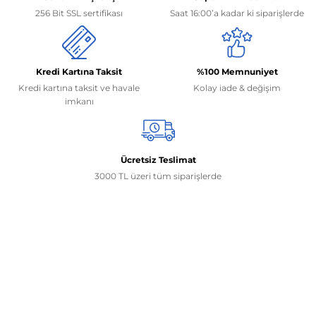
256 Bit SSL sertifikası
Saat 16:00’a kadar ki siparişlerde
Kredi Kartına Taksit
%100 Memnuniyet
Kredi kartına taksit ve havale
Kolay iade & değişim
imkanı
Ücretsiz Teslimat
3000 TL üzeri tüm siparişlerde
İletişim Bilgilerimiz
0506 468 45 05
0530 326 32 92
Mehmet Akif Ersoy Mah. 274. Sokak 1-B Blok
No:54 Wings Ankara
Yenimahalle / ANKARA
info@yedekparcamburada.com