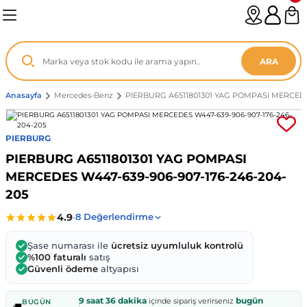
Geri Dön
Geri Dön
Geri Dön
Geri Dön
Geri Dön
Geri Dön
Geri Dön
Geri Dön
Geri Dön
Geri Dön
Geri Dön
Geri Dön
Geri Dön
n
enz
ARA
06-12
8
Anasayfa
Mercedes-Benz
PIERBURG A6511801301 YAG POMPASI MERCEDES
2003
003 - 13
9
- ...
PIERBURG
PIERBURG A6511801301 YAG POMPASI
P1)
02
11 - 19
6
MERCEDES W447-639-906-907-176-246-204-
205
V1)
19 - ...
1
1
0-13 (8p7)
-18
013 - 21
.
- 2002
Şase numarası ile
ücretsiz uyumluluk kontrolü
%100 faturalı
satış
Güvenli ödeme
altyapısı
3-14 (8v7)
..
F22 2012 - 21
- 09
 - 08
9 saat 36 dakika
bugün
içinde sipariş verirseniz
BUGÜN
96-2010
 Coupe F44 2019 - ...
13
7 - ...
 - 11
🚚