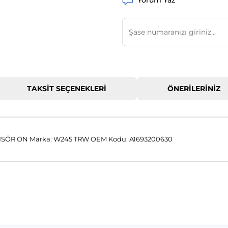
Yorum Yaz
TAKSIT SEÇENEKLERI
ÖNERILERINIZ
ÖR ÖN Marka: W245 TRW OEM Kodu: A1693200630
 konularda yetersiz gördüğünüz noktaları öneri formunu kullanarak tar
Bu ürüne ilk yorumu siz yapın!