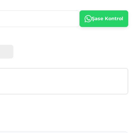
Şase Kontrol
afımıza iletebilirsiniz.