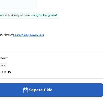
ka
bugün kargo'da!
içinde sipariş verirseniz
sitlerle!
taksit seçenekleri
-Benz
072T
R + KDV
Sepete Ekle