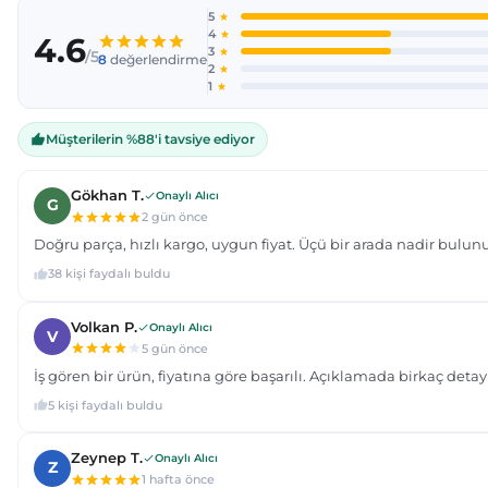
Ürün açıklamasında eksik bilgiler bulunuyor.
Ürün bilgilerinde hatalar bulunuyor.
Ürün fiyatı diğer sitelerden daha pahalı.
Bu ürüne benzer farklı alternatifler olmalı.