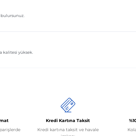
imat
Kredi Kartına Taksit
%1
iparişlerde
Kredi kartına taksit ve havale
Kol