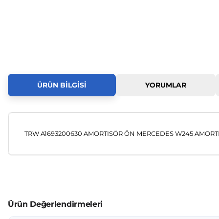
ÜRÜN BILGISI
YORUMLAR
TRW A1693200630 AMORTISÖR ÖN MERCEDES W245 AMORTIS
Bu ürünün fiyat bilgisi, resim, ürün açıklamalarında ve diğer
Görüş ve önerileriniz için teşekkür ederiz.
Ürün resmi kalitesiz, bozuk veya görüntülenemiyor.