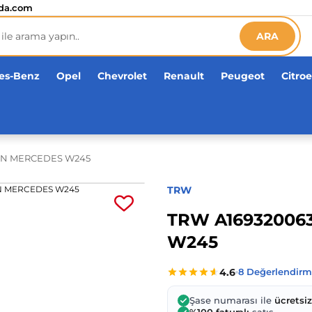
etsiz!
da.com
ARA
es-Benz
Opel
Chevrolet
Renault
Peugeot
Citro
ÖN MERCEDES W245
TRW
TRW A16932006
W245
Şase numarası ile
ücretsi