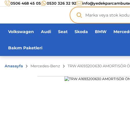
Türkiye’nin her noktasına 3000 TL ve üzeri
kargo ücr
0506 468 45 05
0530 326 32 92
info@yedekparcambura
Orijinal ürün
garantisi !
Üç yüz yirmi bin ürün
adeti!
Volkswagen
Audi
Seat
Skoda
BMW
Merced
Bakım Paketleri
Anasayfa
Mercedes-Benz
TRW A1693200630 AMORTISÖR 