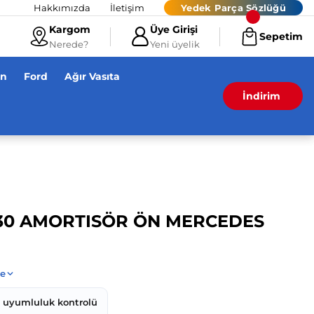
Hakkımızda
İletişim
Yedek Parça Sözlüğü
Kargom
Üye Girişi
Sepetim
Nerede?
Yeni üyelik
en
Ford
Ağır Vasıta
İndirim
30 AMORTISÖR ÖN MERCEDES
z uyumluluk kontrolü