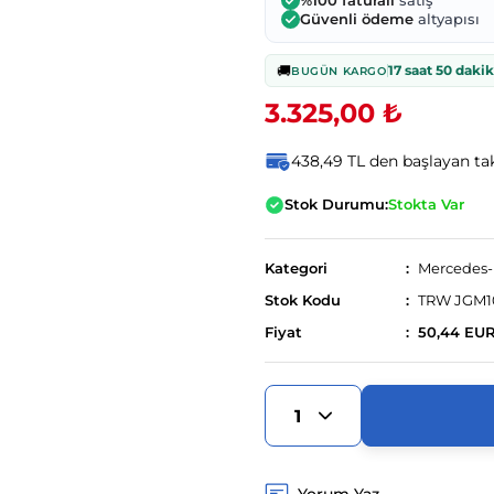
%100 faturalı
satış
Güvenli ödeme
altyapısı
🚚
17 saat 50 daki
BUGÜN KARGO
3.325,00 ₺
438,49 TL den başlayan tak
Stok Durumu:
Stokta Var
Kategori
Mercedes
Stok Kodu
TRW JGM1
Fiyat
50,44 EU