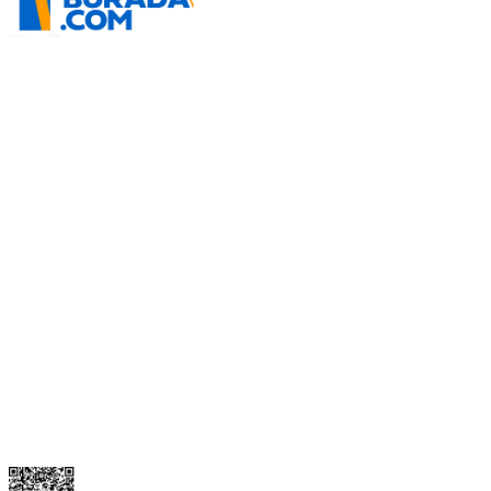
İletişim Bilgilerimiz
0506 468 45 05
0530 326 32 92
Mehmet Akif Ersoy Mah. 274. Sokak 1-B Blok
No:54 Wings Ankara
Yenimahalle / ANKARA
info@yedekparcamburada.com
Kurumsal
Kategoriler
Alışveriş