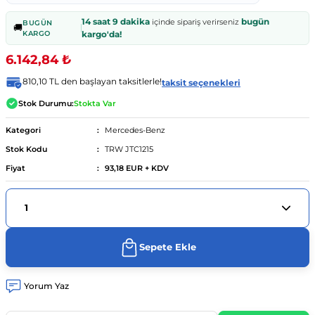
14 saat 9 dakika
bugün
içinde sipariş verirseniz
BUGÜN
🚚
KARGO
kargo'da!
ünümüz
04 - 13
urer F46 2014 - ...
..
.
- 2014
6.142,84 ₺
8d2)
012-2017
90 - 98
 - 18
810,10 TL den başlayan taksitlerle!
taksit seçenekleri
Stok Durumu:
Stokta Var
4 (8e2)
- ...
997-2005
003
010 - 12
-...
Kategori
Mercedes-Benz
2004-08
022
04 - 2012
7
012
 - ...
Stok Kodu
TRW JTC1215
Fiyat
93,18 EUR + KDV
01
 (8k2)
06-2015
1 - 18
08
sso 2010 - 13
 - 15
9 (8w2)
.
 - ...
09
004
5 -
Sepete Ekle
1-08
2 2013 - 2020
8
2008
Yorum Yaz
08-15
0 - ...
9
2017
2017
 12