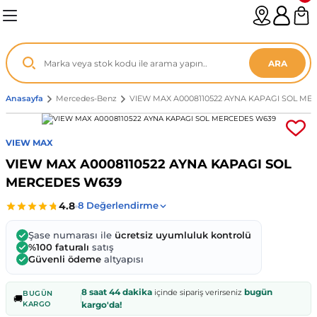
Geri Dön
Geri Dön
Geri Dön
Geri Dön
Geri Dön
Geri Dön
Geri Dön
Geri Dön
Geri Dön
Geri Dön
Geri Dön
Geri Dön
Geri Dön
n
enz
ARA
06-12
8
Anasayfa
Mercedes-Benz
VIEW MAX A0008110522 AYNA KAPAGI SOL ME
2003
003 - 13
9
- ...
VIEW MAX
VIEW MAX A0008110522 AYNA KAPAGI SOL
P1)
02
11 - 19
6
MERCEDES W639
V1)
19 - ...
1
1
Şase numarası ile
ücretsiz uyumluluk kontrolü
0-13 (8p7)
-18
013 - 21
.
- 2002
%100 faturalı
satış
Güvenli ödeme
altyapısı
3-14 (8v7)
..
F22 2012 - 21
- 09
 - 08
8 saat 44 dakika
bugün
içinde sipariş verirseniz
BUGÜN
🚚
KARGO
kargo'da!
96-2010
 Coupe F44 2019 - ...
13
7 - ...
 - 11