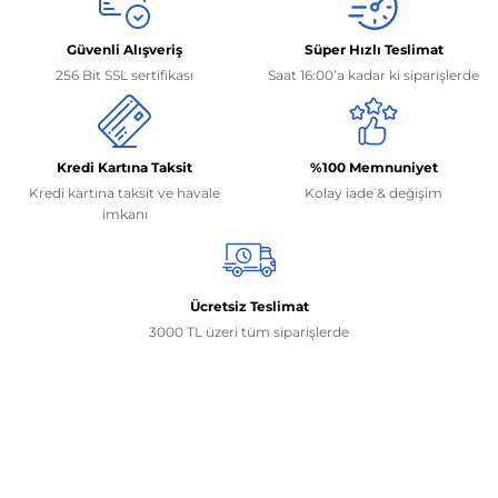
Güvenli Alışveriş
Süper Hızlı Teslimat
256 Bit SSL sertifikası
Saat 16:00’a kadar ki siparişlerde
Kredi Kartına Taksit
%100 Memnuniyet
Kredi kartına taksit ve havale
Kolay iade & değişim
imkanı
Ücretsiz Teslimat
3000 TL üzeri tüm siparişlerde
İletişim Bilgilerimiz
0506 468 45 05
0530 326 32 92
Mehmet Akif Ersoy Mah. 274. Sokak 1-B Blok