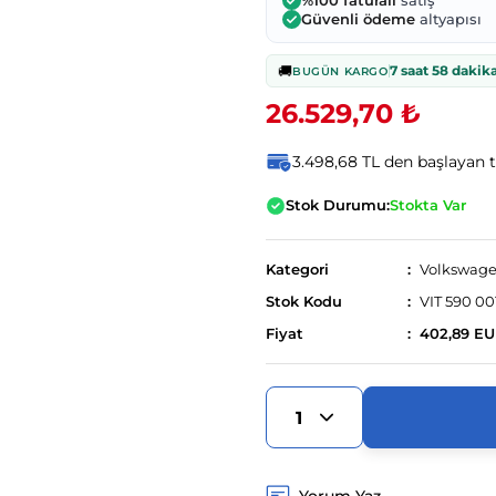
%100 faturalı
satış
Güvenli ödeme
altyapısı
🚚
7 saat 58 dakik
BUGÜN KARGO
26.529,70 ₺
3.498,68 TL den başlayan ta
Stok Durumu:
Stokta Var
Kategori
Volkswag
Stok Kodu
VIT 590 00
Fiyat
402,89 E