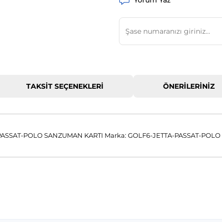
Yorum Yaz
TAKSIT SEÇENEKLERI
ÖNERILERINIZ
ASSAT-POLO SANZUMAN KARTI Marka: GOLF6-JETTA-PASSAT-POLO
 konularda yetersiz gördüğünüz noktaları öneri formunu kullanarak tar
Bu ürüne ilk yorumu siz yapın!