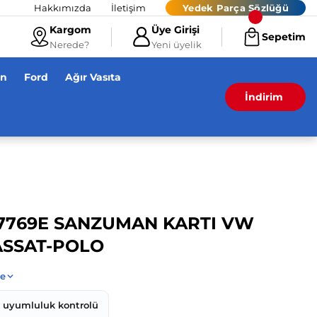
Hakkımızda
İletişim
Yedek Parça Sözlüğü
Kargom
Üye Girişi
Sepetim
Nerede?
Yeni üyelik
en
Ford
Ağır Vasıta
İndirim
7769E SANZUMAN KARTI VW
ASSAT-POLO
z uyumluluk kontrolü