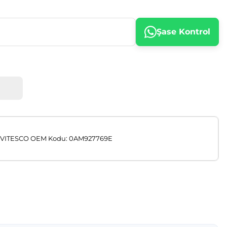
Şase Kontrol
 VITESCO OEM Kodu: 0AM927769E
afımıza iletebilirsiniz.