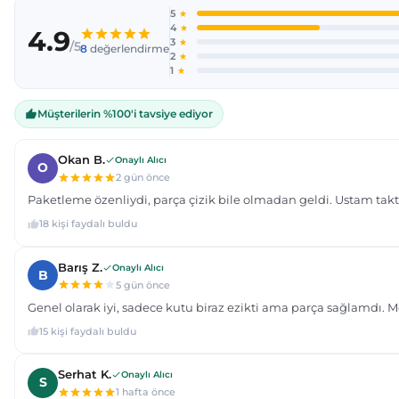
Ürün açıklamasında eksik bilgiler bulunuyor.
Ürün bilgilerinde hatalar bulunuyor.
Ürün fiyatı diğer sitelerden daha pahalı.
Bu ürüne benzer farklı alternatifler olmalı.