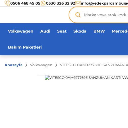
Türkiye’nin her noktasına 3000 TL ve üzeri
kargo ücr
0506 468 45 05
0530 326 32 92
info@yedekparcambura
Orijinal ürün
garantisi !
Üç yüz yirmi bin ürün
adeti!
Volkswagen
Audi
Seat
Skoda
BMW
Merced
Bakım Paketleri
Anasayfa
Volkswagen
VITESCO 0AM927769E SANZUMAN K