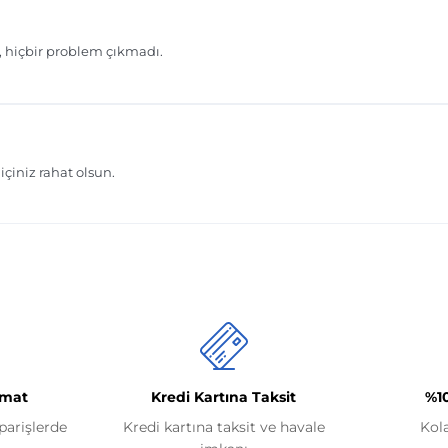
imat
Kredi Kartına Taksit
%1
iparişlerde
Kredi kartına taksit ve havale
Kol