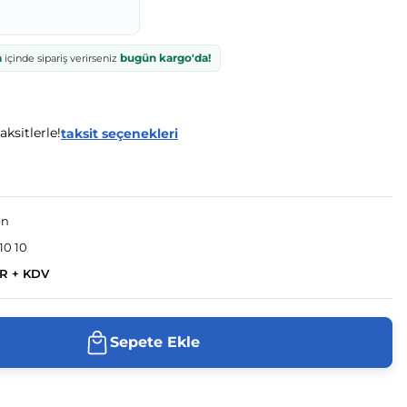
a
bugün kargo'da!
içinde sipariş verirseniz
ksitlerle!
taksit seçenekleri
en
10 10
UR + KDV
Sepete Ekle