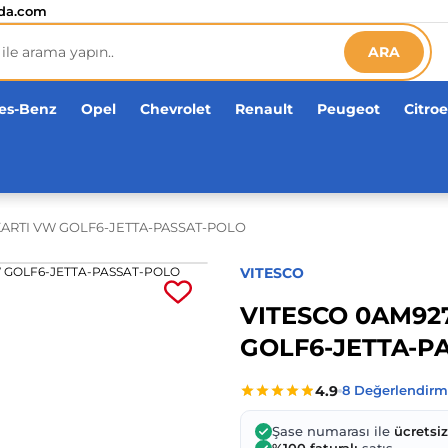
etsiz!
da.com
ARA
es-Benz
Opel
Chevrolet
Renault
Peugeot
Citro
ARTI VW GOLF6-JETTA-PASSAT-POLO
VITESCO
VITESCO 0AM92
GOLF6-JETTA-P
Şase numarası ile
ücretsi