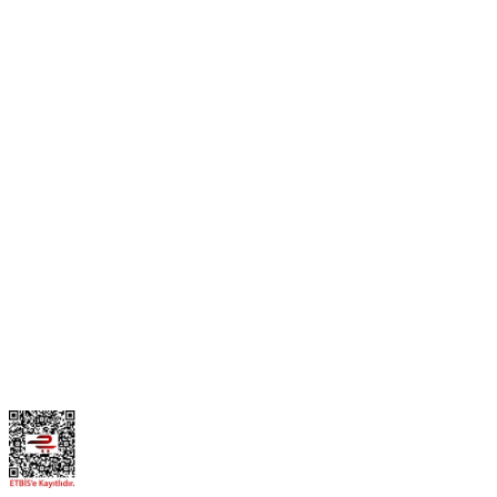
0506 468 45 05
0530 326 32 92
Mehmet Akif Ersoy Mah. 274. Sokak 1-B Blok
No:54 Wings Ankara
Yenimahalle / ANKARA
info@yedekparcamburada.com
Kurumsal
Kategoriler
Alışveriş