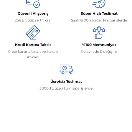
Güvenli Alışveriş
Süper Hızlı Teslimat
256 Bit SSL sertifikası
Saat 16:00’a kadar ki siparişlerde
Kredi Kartına Taksit
%100 Memnuniyet
Kredi kartına taksit ve havale
Kolay iade & değişim
imkanı
Ücretsiz Teslimat
3000 TL üzeri tüm siparişlerde
İletişim Bilgilerimiz
0506 468 45 05
0530 326 32 92
Mehmet Akif Ersoy Mah. 274. Sokak 1-B Blok