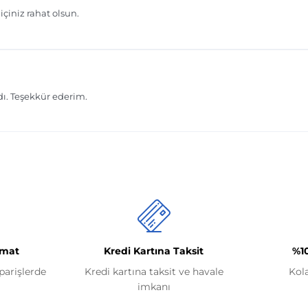
imat
Kredi Kartına Taksit
%1
iparişlerde
Kredi kartına taksit ve havale
Kol
imkanı