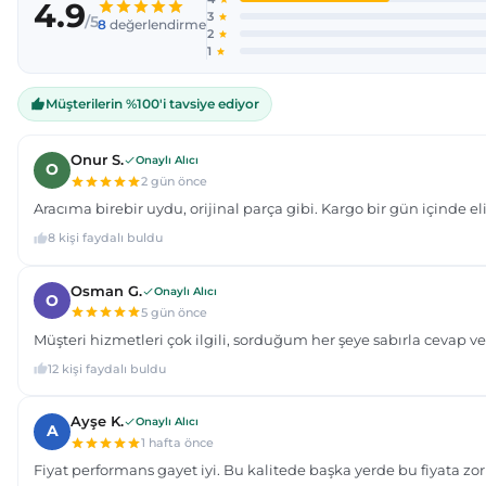
Ürün bilgilerinde hatalar bulunuyor.
Ürün fiyatı diğer sitelerden daha pahalı.
Bu ürüne benzer farklı alternatifler olmalı.