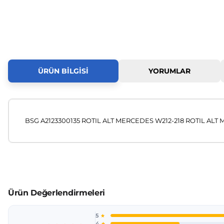
ÜRÜN BILGISI
YORUMLAR
BSG A2123300135 ROTIL ALT MERCEDES W212-218 ROTIL ALT M
Bu ürünün fiyat bilgisi, resim, ürün açıklamalarında ve diğer
Görüş ve önerileriniz için teşekkür ederiz.
Ürün resmi kalitesiz, bozuk veya görüntülenemiyor.
Ürün açıklamasında eksik bilgiler bulunuyor.