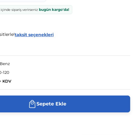
bugün kargo'da!
içinde sipariş verirseniz
itlerle!
taksit seçenekleri
-Benz
0-120
+ KDV
Sepete Ekle