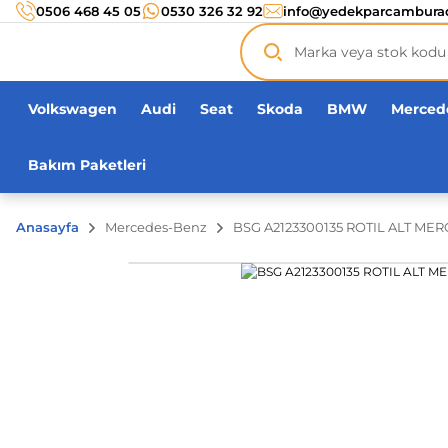
Türkiye’nin her noktasına 3000 TL ve üzeri
kargo ücr
0506 468 45 05
0530 326 32 92
info@yedekparcambura
Orijinal ürün
garantisi !
Üç yüz yirmi bin ürün
adeti!
Volkswagen
Audi
Seat
Skoda
BMW
Merced
Bakım Paketleri
Anasayfa
Mercedes-Benz
BSG A2123300135 ROTIL ALT MER