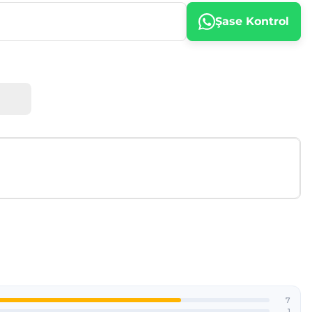
Şase Kontrol
afımıza iletebilirsiniz.