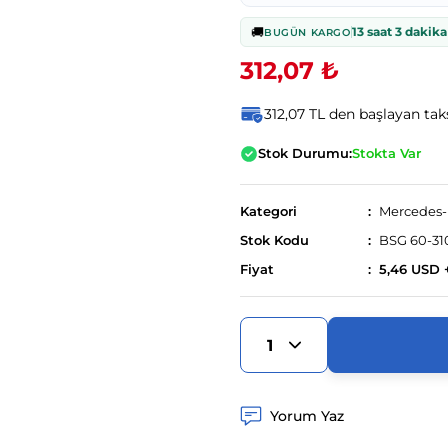
🚚
13 saat 3 dakika
BUGÜN KARGO
312,07 ₺
312,07 TL den başlayan taks
Stok Durumu:
Stokta Var
Kategori
Mercedes
Stok Kodu
BSG 60-31
Fiyat
5,46 USD 
Yorum Yaz