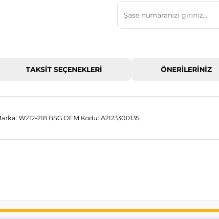
TAKSIT SEÇENEKLERI
ÖNERILERINIZ
arka: W212-218 BSG OEM Kodu: A2123300135
 konularda yetersiz gördüğünüz noktaları öneri formunu kullanarak tar
Bu ürüne ilk yorumu siz yapın!
Yorum Yaz