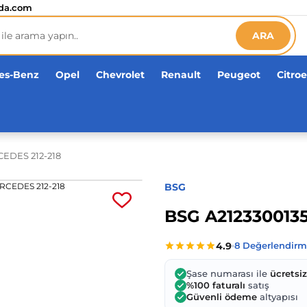
etsiz!
da.com
ARA
es-Benz
Opel
Chevrolet
Renault
Peugeot
Citro
CEDES 212-218
BSG
BSG A212330013
Şase numarası ile
ücretsi
%100 faturalı
satış
Güvenli ödeme
altyapısı