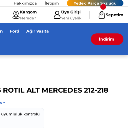
Hakkımızda
İletişim
Yedek Parça Sözlüğü
Kargom
Üye Girişi
Sepetim
Nerede?
Yeni üyelik
en
Ford
Ağır Vasıta
İndirim
5 ROTIL ALT MERCEDES 212-218
z uyumluluk kontrolü