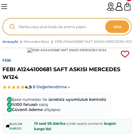
Geri Dön
Geri Dön
Geri Dön
Geri Dön
Geri Dön
Geri Dön
Geri Dön
Geri Dön
Geri Dön
Geri Dön
Geri Dön
Geri Dön
Geri Dön
n
enz
ARA
06-12
8
Anasayfa
Mercedes-Benz
FEBI A1244100681 SAFT ASKISI MERCEDES W124
2003
003 - 13
9
- ...
FEBI
FEBI A1244100681 SAFT ASKISI MERCEDES
P1)
02
11 - 19
6
W124
V1)
19 - ...
1
1
Şase numarası ile
ücretsiz uyumluluk kontrolü
0-13 (8p7)
-18
013 - 21
.
- 2002
%100 faturalı
satış
Güvenli ödeme
altyapısı
3-14 (8v7)
..
F22 2012 - 21
- 09
 - 08
10 saat 58 dakika
bugün
içinde sipariş verirseniz
BUGÜN
🚚
KARGO
kargo'da!
96-2010
 Coupe F44 2019 - ...
13
7 - ...
 - 11