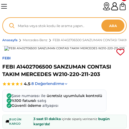
Geri Dön
Geri Dön
Geri Dön
Geri Dön
Geri Dön
Geri Dön
Geri Dön
Geri Dön
Geri Dön
Geri Dön
Geri Dön
Geri Dön
Geri Dön
n
enz
ARA
06-12
8
Anasayfa
Mercedes-Benz
FEBI A1402706500 SANZUMAN CONTASI TAKIM 
2003
003 - 13
9
- ...
FEBI
FEBI A1402706500 SANZUMAN CONTASI
P1)
02
11 - 19
6
TAKIM MERCEDES W210-220-211-203
V1)
19 - ...
1
1
Şase numarası ile
ücretsiz uyumluluk kontrolü
0-13 (8p7)
-18
013 - 21
.
- 2002
%100 faturalı
satış
Güvenli ödeme
altyapısı
3-14 (8v7)
..
F22 2012 - 21
- 09
 - 08
3 saat 51 dakika
bugün
içinde sipariş verirseniz
BUGÜN
🚚
KARGO
kargo'da!
96-2010
 Coupe F44 2019 - ...
13
7 - ...
 - 11