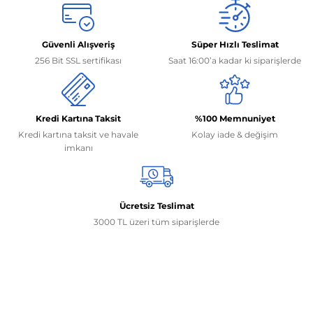
Güvenli Alışveriş
Süper Hızlı Teslimat
256 Bit SSL sertifikası
Saat 16:00’a kadar ki siparişlerde
Kredi Kartına Taksit
%100 Memnuniyet
Kredi kartına taksit ve havale
Kolay iade & değişim
imkanı
Ücretsiz Teslimat
3000 TL üzeri tüm siparişlerde
İletişim Bilgilerimiz
0506 468 45 05
0530 326 32 92