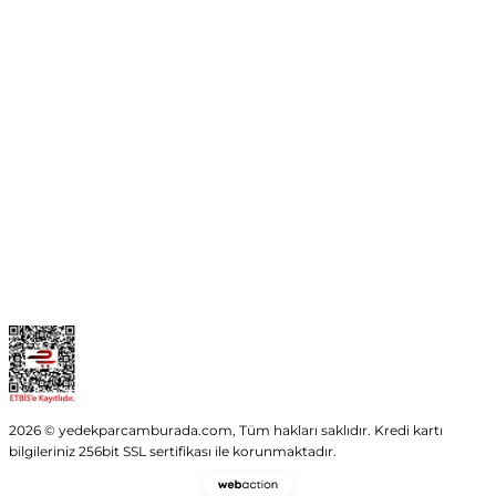
Mehmet Akif Ersoy Mah. 274. Sokak 1-B Blok
No:54 Wings Ankara
Yenimahalle / ANKARA
info@yedekparcamburada.com
Kurumsal
Kategoriler
Alışveriş
2026 © yedekparcamburada.com, Tüm hakları saklıdır. Kredi kartı
bilgileriniz 256bit SSL sertifikası ile korunmaktadır.
Webaction