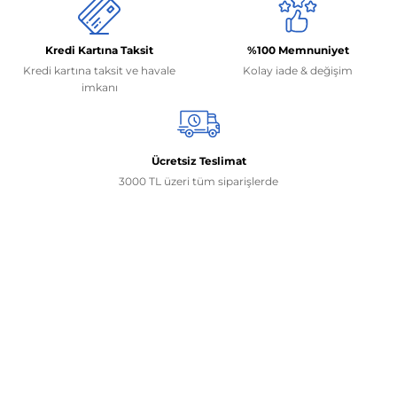
Kredi Kartına Taksit
%100 Memnuniyet
Kredi kartına taksit ve havale
Kolay iade & değişim
imkanı
Ücretsiz Teslimat
3000 TL üzeri tüm siparişlerde
İletişim Bilgilerimiz
0506 468 45 05
0530 326 32 92
Mehmet Akif Ersoy Mah. 274. Sokak 1-B Blok
No:54 Wings Ankara
Yenimahalle / ANKARA
info@yedekparcamburada.com
Kurumsal