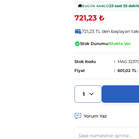
🚚
23 saat 55 daki
BUGÜN KARGO
721,23 ₺
721,23 TL den başlayan taks
Stok Durumu:
Stokta Var
Stok Kodu
MAG 3237
Fiyat
601,02 TL
Yorum Yaz