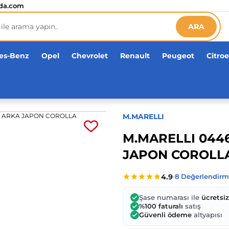
etsiz!
da.com
ARA
es-Benz
Opel
Chevrolet
Renault
Peugeot
Citro
M.MARELLI
M.MARELLI 044
JAPON COROLL
Şase numarası ile
ücretsi
%100 faturalı
satış
Güvenli ödeme
altyapısı