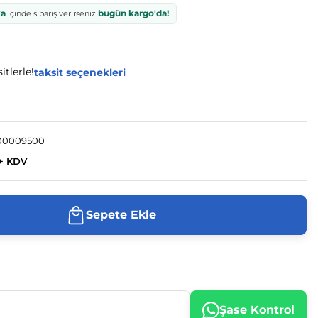
ka
bugün kargo'da!
içinde sipariş verirseniz
itlerle!
taksit seçenekleri
00009500
 + KDV
Sepete Ekle
Şase Kontrol