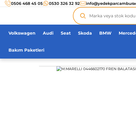
Türkiye’nin her noktasına 3000 TL ve üzeri
kargo ücr
0506 468 45 05
0530 326 32 92
info@yedekparcambura
Orijinal ürün
garantisi !
Üç yüz yirmi bin ürün
adeti!
Volkswagen
Audi
Seat
Skoda
BMW
Merced
Bakım Paketleri