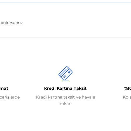
imat
Kredi Kartına Taksit
%1
iparişlerde
Kredi kartına taksit ve havale
Kol
imkanı
Kategoriler