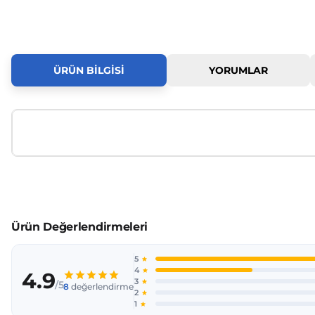
ÜRÜN BILGISI
YORUMLAR
Bu ürünün fiyat bilgisi, resim, ürün açıklamalarında ve diğer
Görüş ve önerileriniz için teşekkür ederiz.
Ürün resmi kalitesiz, bozuk veya görüntülenemiyor.
Ürün açıklamasında eksik bilgiler bulunuyor.
Ürün bilgilerinde hatalar bulunuyor.
Ürün fiyatı diğer sitelerden daha pahalı.