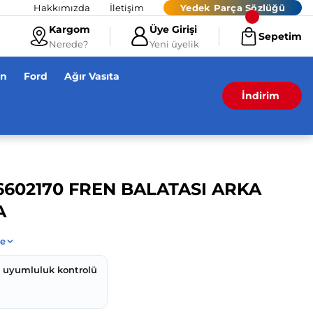
Hakkımızda
İletişim
Yedek Parça Sözlüğü
Kargom
Üye Girişi
Sepetim
Nerede?
Yeni üyelik
en
Ford
Ağır Vasıta
İndirim
6602170 FREN BALATASI ARKA
A
z uyumluluk kontrolü